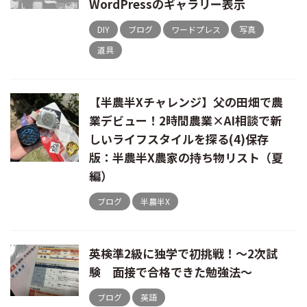
WordPressのギャラリー表示
DIY
ブログ
ワードプレス
写真
道具
【半農半Xチャレンジ】父の田畑で農
業デビュー！2時間農業×AI相談で新
しいライフスタイルを探る(4)保存
版：半農半X農家の持ち物リスト（夏
編）
ブログ
半農半X
英検準2級に独学で初挑戦！～2次試
験 面接で合格できた勉強法～
ブログ
英語