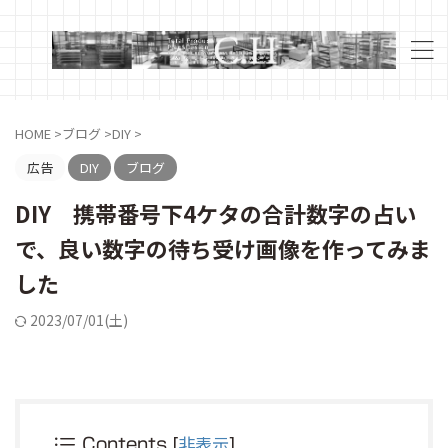
HOME
>
ブログ
>
DIY
>
広告
DIY
ブログ
DIY 携帯番号下4ケタの合計数字の占い
で、良い数字の待ち受け画像を作ってみま
した
2023/07/01(土)
[
非表示
]
Contents