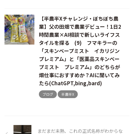
【半農半Xチャレンジ・ぼちぼち農
業】父の田畑で農業デビュー！1日2
時間農業×AI相談で新しいライフス
タイルを探る (9) フマキラーの
「スキンベープミスト イカリジン
プレミアム」と「医薬品スキンベー
プミスト プレミアム」のどちらが
畑仕事におすすめか？AIに聞いてみ
たら(ChatGPT,bing,bard)
ブログ
半農半X
まだまだ未熟、これの正式名称がわからな