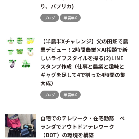
り、パプリカ)
ブログ
半農半X
【半農半Xチャレンジ】父の田畑で農
業デビュー！2時間農業×AI相談で新
しいライフスタイルを探る(2)LINE
スタンプ作成（仕事と農業と趣味と
ギャグを足して4で割った4時間の集
大成）
ブログ
半農半X
自宅でのテレワーク・在宅勤務 ベ
ランダでアウトドアテレワーク
（BOT）の環境を構築